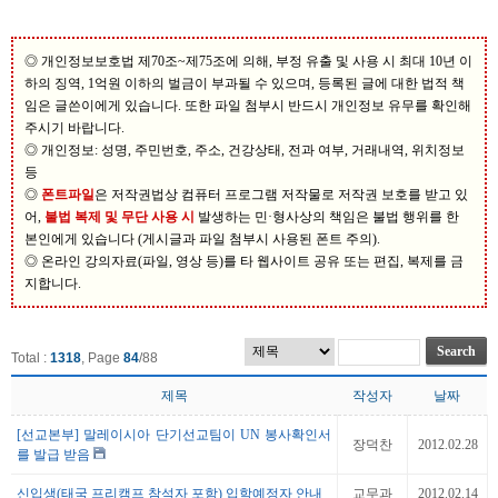
◎ 개인정보보호법 제70조~제75조에 의해, 부정 유출 및 사용 시 최대 10년 이
하의 징역, 1억원 이하의 벌금이 부과될 수 있으며, 등록된 글에 대한 법적 책
임은 글쓴이에게 있습니다. 또한 파일 첨부시 반드시 개인정보 유무를 확인해
주시기 바랍니다.
◎ 개인정보: 성명, 주민번호, 주소, 건강상태, 전과 여부, 거래내역, 위치정보
등
◎
폰트파일
은 저작권법상 컴퓨터 프로그램 저작물로 저작권 보호를 받고 있
어,
불법 복제 및 무단 사용 시
발생하는 민·형사상의 책임은 불법 행위를 한
본인에게 있습니다 (게시글과 파일 첨부시 사용된 폰트 주의).
◎ 온라인 강의자료(파일, 영상 등)를 타 웹사이트 공유 또는 편집, 복제를 금
지합니다.
Total :
1318
, Page
84
/
88
제목
작성자
날짜
[선교본부] 말레이시아 단기선교팀이 UN 봉사확인서
장덕찬
2012.02.28
를 발급 받음
신입생(태국 프리캠프 참석자 포함) 입학예정자 안내
교무과
2012.02.14