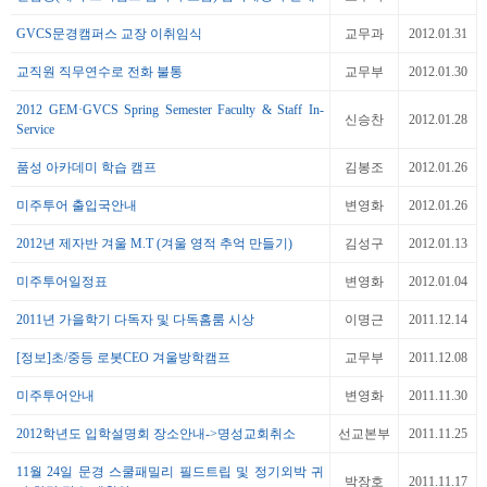
GVCS문경캠퍼스 교장 이취임식
교무과
2012.01.31
교직원 직무연수로 전화 불통
교무부
2012.01.30
2012 GEM·GVCS Spring Semester Faculty & Staff In-
신승찬
2012.01.28
Service
품성 아카데미 학습 캠프
김봉조
2012.01.26
미주투어 출입국안내
변영화
2012.01.26
2012년 제자반 겨울 M.T (겨울 영적 추억 만들기)
김성구
2012.01.13
미주투어일정표
변영화
2012.01.04
2011년 가을학기 다독자 및 다독홈룸 시상
이명근
2011.12.14
[정보]초/중등 로봇CEO 겨울방학캠프
교무부
2011.12.08
미주투어안내
변영화
2011.11.30
2012학년도 입학설명회 장소안내->명성교회취소
선교본부
2011.11.25
11월 24일 문경 스쿨패밀리 필드트립 및 정기외박 귀
박장호
2011.11.17