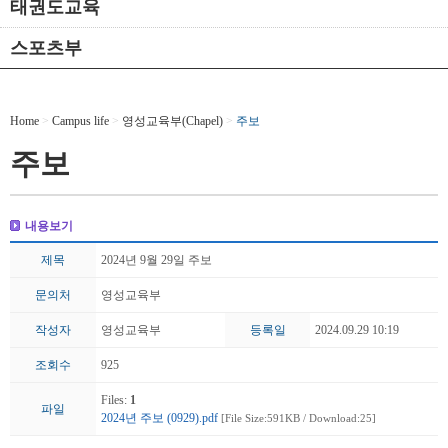
태권도교육
스포츠부
Home
>
Campus life
>
영성교육부(Chapel)
>
주보
주보
내용보기
제목
2024년 9월 29일 주보
문의처
영성교육부
작성자
영성교육부
등록일
2024.09.29 10:19
조회수
925
Files:
1
파일
2024년 주보 (0929).pdf
[File Size:591KB / Download:25]