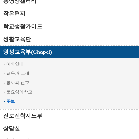
동영상갤러리
작은편지
학교생활가이드
생활교육단
영성교육부(Chapel)
예배안내
교육과 교제
봉사와 선교
토요영어학교
주보
진로진학지도부
상담실