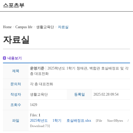
스포츠부
Home
>
Campus life
>
생활교육단
>
자료실
자료실
내용보기
운영기준
2025학년도 1학기 청매관, 백합관 호실배정표 및 각
제목
층 대표전화
문의처
각 층 대표전화
작성자
생활교육단
등록일
2025.02.28 09:54
조회수
1429
Files:
1
파일
2025학년도 1학기 호실배정표.xlsx
[File Size:0Bytes /
Download:73]