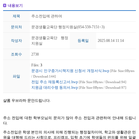
내용보기
제목
주소전입에 관하여
문의처
문경생활교육단 행정지원실(054-559-7151~3)
문경생활교육단 행정
작성자
등록일
2025.08.14 11:14
지원실
조회수
2738
Files:
3
문경시 인구증가시책지원 신청서 개정서식.hwp
[File Size:0Bytes
파일
/ Download:144]
전입 주소 재등록신고서.hwp
[File Size:0Bytes / Download:94]
지원금 대리수령 동의서.hwp
[File Size:0Bytes / Download:97]
샬롬 우브라하 문안드립니다.
주소 전입에 대한 학부모님의 문의가 많아 주소 전입과 관련하여 안내해 드립니
다.
주소전입은 학생 본인의 의사에 의해 진행되는 행정절차이며, 학교와 생활관은 민
원을 대행해 드리는 사항으로, 프리캠프, 입학 초기에 학생들의 편의를 위해 일괄