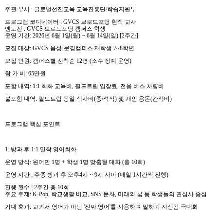
주관 부서
:
글로벌선진교육 교육진흥단
/
학습지원부
프로그램 코디네이터
: GVCS
브로드포딩 현직 교사
멘토진
: GVCS
브로드포딩 캠퍼스 학생
운영 기간
: 2026
년
6
월
1
일
(
월
) ~ 6
월
14
일
(
일
) [2
주간
]
모집 대상
: GVCS
음성
·
문경캠퍼스 재학생
7~8
학년
모집 인원
:
캠퍼스별 선착순
12
명
(
소수 정예 운영
)
참 가 비
: 65
만원
포함 내역
: 1:1
회화 교육비
,
필드트립 입장료
,
전용 버스 차량비
불포함 내역
:
필드트립 당일 식사비
(
중
/
석식
)
및 개인 용돈
(
간식비
)
프로그램 핵심 포인트
1.
방과 후
1:1
밀착 영어회화
운영 방식
:
원어민
1
명
+
학생
1
명 맞춤형 대화
(
총
10
회
)
운영 시간
:
주중 방과 후 오후
4
시
~ 9
시 사이
(
매일
1
시간씩 진행
)
진행 횟수
: 2
주간 총
10
회
주요 주제
: K-Pop,
학교생활 비교
, SNS
문화
,
미래의 꿈 등 학생들의 관심사 중심
기대 효과
:
교과서 영어가 아닌
'
진짜 영어
'
를 사용하며 말하기 자신감 극대화