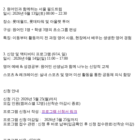
2.
원어민과 함께하는 서울 필드트립
일시
: 2026
년
6
월
13
일
(
토
) 08:00 ~ 22:30
장소
:
롯데월드
,
롯데타워 및 아울렛 투어
구성
:
원어민
1
명
+
학생
3
명의 초소그룹 편성
특징
:
이동부터 활동까지 전 과정 영어 사용
,
현장에서 배우는 생생한 영어 경험
3.
신앙 및 액티비티 프로그램
(6/14,
일
)
일시
: 2026
년
6
월
14
일
(
일
) 11:00 ~ 17:00
영어 예배
&
성경공부
:
원어민 선생님과 함께 나누는 신앙적 교제
스포츠
&
레크레이션
:
실내 스포츠 및 영어 미션 활동을 통한 공동체 의식 함양
신청 안내
신청 기간
: 2026
년
5
월
25(
월
)
까지
모집 인원
(
캠퍼스별
12
명
) (
선착순 마감시 종료
)
프로그램 신청서 작성
:
프로그램 신청서 링크
프로그램 신청 마감일
:
2026
년
5
월
25
일까지
프로그램 접수 관련
:
신청 후 바로 납부
(
입금확인 후 신청 접수완료
/
선착순 마감
)