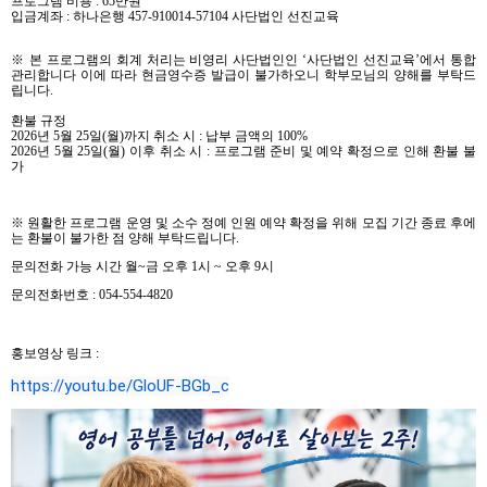
프로그램 비용
: 65
만원
입금계좌
:
하나은행
457-910014-57104
사단법인 선진교육
※
본 프로그램의 회계 처리는 비영리 사단법인인
‘
사단법인 선진교육
’
에서 통합
관리합니다 이에 따라 현금영수증 발급이 불가하오니 학부모님의 양해를 부탁드
립니다
.
환불 규정
2026
년
5
월
25
일
(
월
)
까지 취소 시
:
납부 금액의
100%
2026
년
5
월
25
일
(
월
)
이후 취소 시
:
프로그램 준비 및 예약 확정으로 인해 환불 불
가
※
원활한 프로그램 운영 및 소수 정예 인원 예약 확정을 위해 모집 기간 종료 후에
는 환불이 불가한 점 양해 부탁드립니다
.
문의전화 가능 시간 월
~
금 오후
1
시
~
오후
9
시
문의전화번호
: 054-554-4820
홍보영상 링크 :
https://youtu.be/GloUF-BGb_c