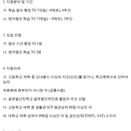
2.
지원분야 및 기간
가
.
학습 캠프 행정
TA 7/5(
일
) ~8/8(
토
), 4
주간
나
.
영어캠프 학습
TA 7/19(
일
) ~ 8/8(
토
), 3
주간
3.
모집 인원
가
.
캠프 기간 행정
TA 1
명
나
.
영어캠프 학습
TA 3
명
4.
지원자격
가
.
고등학교 재학 중 교내봉사 이상의 지도
(
선도
)
를 받거나
,
학교폭력으로 인하여
심의
위원회에 회부되지 아니한 자
(
공통사항
)
나
.
글로벌선진학교 글로벌인재인증 졸업자 우선 선발
다
.
고등학교 재학 중 생활관
SCP
평균성적
80
점 이상인 자
라
.
대학교 재학 성적이
B
학점 이상인 자 및 공인성적
(TOEFL, SAT)
소지자