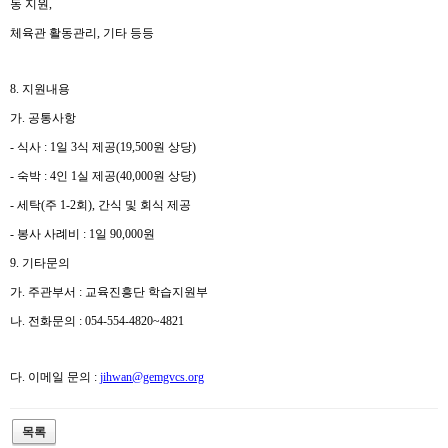
동 지원
,
체육관 활동관리
,
기타 등등
8.
지원내용
가
.
공통사항
-
식사
: 1
일
3
식 제공
(19,500
원 상당
)
-
숙박
: 4
인
1
실 제공
(40,000
원 상당
)
-
세탁
(
주
1-2
회
),
간식 및 회식 제공
-
봉사 사례비
: 1
일
90,000
원
9.
기타문의
가
.
주관부서
:
교육진흥단 학습지원부
나
.
전화문의
: 054-554-4820~4821
다
.
이메일 문의
:
jihwan@gemgvcs.org