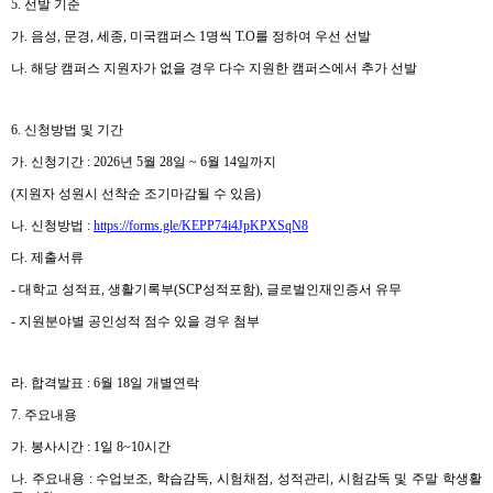
5.
선발 기준
가
.
음성
,
문경
,
세종
,
미국캠퍼스
1
명씩
T.O
를 정하여 우선 선발
나
.
해당 캠퍼스 지원자가 없을 경우 다수 지원한 캠퍼스에서 추가 선발
6.
신청방법 및 기간
가
.
신청기간
: 2026
년
5
월
28
일
~ 6
월
14
일까지
(
지원자 성원시 선착순 조기마감될 수 있음
)
나
.
신청방법
:
https://forms.gle/KEPP74i4JpKPXSqN8
다
.
제출서류
-
대학교 성적표
,
생활기록부
(SCP
성적포함
),
글로벌인재인증서 유무
-
지원분야별 공인성적 점수 있을 경우 첨부
라
.
합격발표
: 6
월
18
일 개별연락
7.
주요내용
가
.
봉사시간
: 1
일
8~10
시간
나
.
주요내용
:
수업보조
,
학습감독
,
시험채점
,
성적관리
,
시험감독 및 주말 학생활