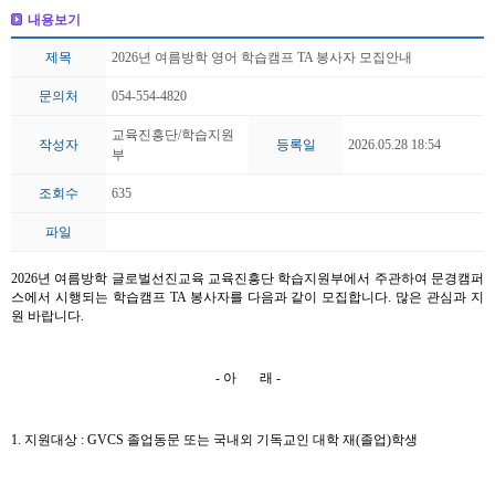
내용보기
제목
2026년 여름방학 영어 학습캠프 TA 봉사자 모집안내
문의처
054-554-4820
교육진흥단/학습지원
작성자
등록일
2026.05.28 18:54
부
조회수
635
파일
2026
년 여름방학 글로벌선진교육 교육진흥단 학습지원부에서 주관하여 문경캠퍼
스에서 시행되는 학습캠프
TA
봉사자를 다음과 같이 모집합니다
.
많은 관심과 지
원 바랍니다
.
-
아 래
-
1.
지원대상
: GVCS
졸업동문 또는 국내외 기독교인 대학 재
(
졸업
)
학생