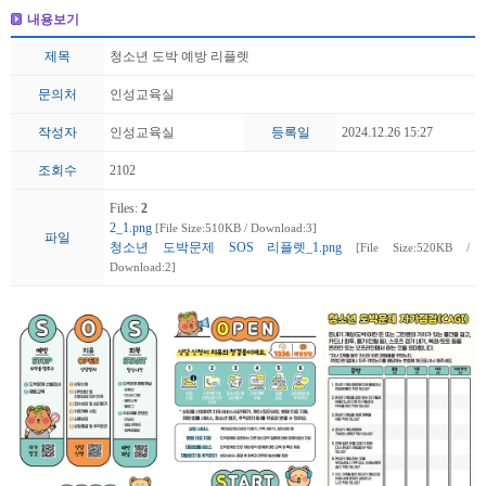
내용보기
제목
청소년 도박 예방 리플렛
문의처
인성교육실
작성자
인성교육실
등록일
2024.12.26 15:27
조회수
2102
Files:
2
2_1.png
[File Size:510KB / Download:3]
파일
청소년 도박문제 SOS 리플렛_1.png
[File Size:520KB /
Download:2]