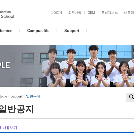
LOGIN
회원가입
GEM
음성캠퍼스
미국캠
demics
Campus life
Support
Home
>
Support
>
일반공지
일반공지
내용보기