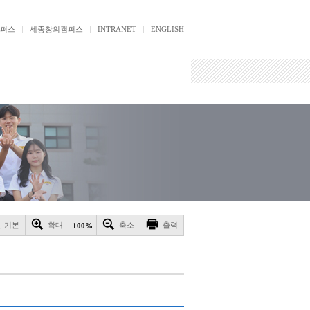
퍼스
세종창의캠퍼스
INTRANET
ENGLISH
기본
확대
축소
출력
100%