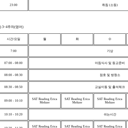
23:00
취침
(
소등
)
) 3~4
주차
(
영어
)
시간
/
요일
월
화
수
7:00
기상
07:00 - 08:00
아침식사 및 등교준비
08:00 - 08:30
점호 및 방청소
08:30 - 08:50
교실이동 및 출석체크
SAT Reading Erica
SAT Reading Erica
SAT Reading Erica
09:00 - 10:10
Meltzer
Meltzer
Meltzer
10:10 - 10:20
쉬는시간
SAT Reading Erica
SAT Reading Erica
SAT Reading Erica