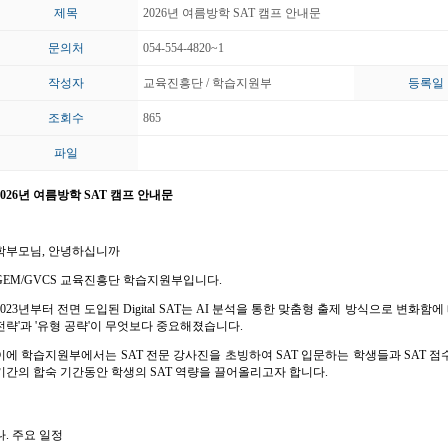
제목
2026년 여름방학 SAT 캠프 안내문
문의처
054-554-4820~1
작성자
교육진흥단 / 학습지원부
등록일
조회수
865
파일
026
년 여름방학
SAT
캠프 안내문
학부모님
,
안녕하십니까
GEM/GVCS
교육진흥단 학습지원부입니다
.
023
년부터 전면 도입된
Digital SAT
는
AI
분석을 통한 맞춤형 출제 방식으로 변화함에
전략
'
과
'
유형 공략
'
이 무엇보다 중요해졌습니다
.
이에 학습지원부에서는
SAT
전문 강사진을 초빙하여
SAT
입문하는 학생들과
SAT
점
기간의 합숙 기간동안 학생의
SAT
역량을 끌어올리고자 합니다
.
나
.
주요 일정