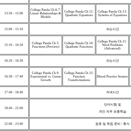
College Panda Ch.6-7:
College Panda Ch.12:
College Panda Ch.13:
13:50 - 15:00
Linear Relationships &
Quadratic Equations
Systems of Equations
Models
15:00 - 15:10
쉬는시간
College Panda Ch.11:
College Panda Ch.5:
College Panda Ch.16:
15:10 - 16:20
Word Problems
Functions (Preview)
Quadratic Functions
(Advanced)
16:20 - 16:30
쉬는시간
College Panda Ch.9:
College Panda Ch.15:
16:30 - 17:40
Exponential vs. Linear
Function
Mixed Practice Session
Growth
Transformations
17:40 - 18:40
저녁시간
단어시험 및
18:40 - 22:00
개인 의무 보충학습
22:00 - 23:00
점호 및 취침 준비
/
휴식