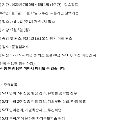
1)
기간
: 2026
년
7
월
5
일
~ 8
월
1
일
(4
주간
) -
합숙캠프
026
년
8
월
3
일
~ 8
월
15
일
(2
주간
) -
온라인 선택가능
2)
입소
: 7
월
5
일
(
주일
)
저녁
7
시 입소
3)
개강
: 7
월
6
일
(
월
)
4)
종강 및 퇴소
: 8
월
1
일
(
토
)
오전
10
시 이전 퇴소
5)
장소
:
문경캠퍼스
6)
대상
: GVCS
재학생 중 최소 토플
80
점
, SAT 1,150
점 이상인 자
선착순
15
명 정원 마감
)
신청 인원
10
명 미만시 폐강될 수 있습니다
.
다
.
주요과목
1) SAT
영어
2
주 집중 현장 강의
,
유형별 공략법 전수
2) SAT
수학
2
주 집중 현장 강의
,
기초부터 심화
,
만점 목표
3) SAT
단어관리
,
개별학습지도
,
주간복습
4) SAT
수학
,
영어 온라인 자기주도학습 관리