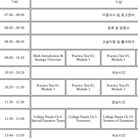
7:00
기상
07:00 - 08:00
아침식사 및 등교준비
08:00 - 08:30
점호 및 방청소
08:30 - 08:50
교실이동 및 출석체크
Math Introduction &
Practice Test #2,
Practice Test #5,
09:00 - 10:10
Strategy Overview
Module 1
Module 1
10:10 - 10:20
쉬는시간
Practice Test #1,
Practice Test #2,
Practice Test #5,
10:20 - 11:30
Module 1
Module 2
Module 2
11:30 - 12:30
점심시간
College Panda Ch.4:
College Panda Ch.5:
College Panda Ch.13:
12:30 - 13:40
Special Equation Types
Functions
Systems of Equations
13:40 - 13:50
쉬는시간