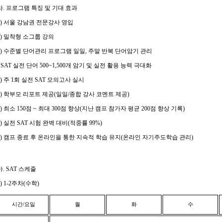
라
.
프로그램 특징 및 기대 효과
1)
서울 강남권 전문강사 영입
2)
밀착형 소그룹 강의
3)
수준별 단어관리 프로그램 일일
,
주말 반복 단어암기 관리
- SAT
실전 단어
500~1,500
개 암기 및 실전 활용 능력 극대화
4)
주
1
회 실전
SAT
모의고사 실시
5)
학부모 리포트 제공
(
일일
/
종합 강사 코멘트 제공
)
6)
최소
150
점
~
최대
300
점 향상
(
지난 캠프 참가자 평균
200
점 향상 기록
)
7)
실전
SAT
시험 완벽 대비
(
적중률
99%)
8)
캠프 종료 후 온라인을 통한 지속적 학습 유지
(
온라인 자기주도학습 관리
)
마
. SAT
스케줄
) 1-2
주차
(
수학
)
시간
/
요일
월
화
수