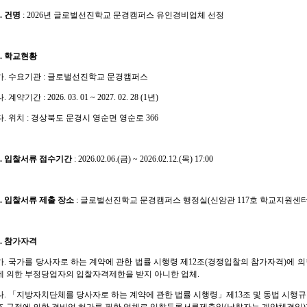
.
건명
:
2026
년 글로벌선진학교 문경캠퍼스 유인경비업체 선정
.
학교현황
가
.
수요기관
:
글로벌선진학교 문경캠퍼스
나
.
계약기간
: 2026. 03. 01 ~ 2027. 02. 28 (1
년
)
다
.
위치
:
경상북도 문경시 영순면 영순로
366
.
입찰서류 접수기간
:
2026.02.06.(
금
) ~ 2026.02.12.(
목
) 17:00
.
입찰서류 제출 장소
:
글로벌선진학교 문경캠퍼스 행정실
(
신암관
117
호 학교지원센
.
참가자격
가
.
국가를 당사자로 하는 계약에 관한 법률 시행령 제
12
조
(
경쟁입찰의 참가자격
)
에 
에 의한 부정당업자의 입찰자격제한을 받지
아니한 업체
.
나
.
「
지방자치단체를 당사자로 하는 계약에 관한 법률 시행령
」
제
13
조 및 동법 시행규