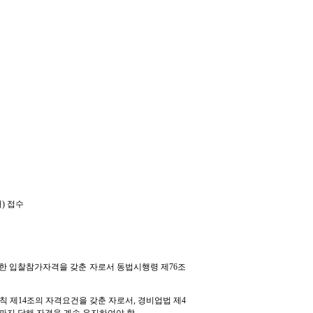
터
)
접수
의한
입찰참가자격을 갖춘 자로서 동법시행령 제
76
조
칙 제
14
조의
자격요건을 갖춘 자로서
,
경비업법 제
4