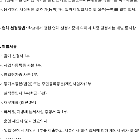
조 규정에 의한 경비업 허가를 필한 업체로
입찰등록서류제출
일
(
낙찰자는 계약체결일
)
다
.
용역현장 사전확인 및 참가
(
등록
)
마감일까지 입찰서류 및 접수
(
등록
)
를 필한 업체
.
.
업체 선정방법
:
학교에서 정한 업체 선정기준에 의하며 최종 결정자는 개별 통지함
.
.
제출서류
가
.
참가 신청서
1
부
.
나
.
사업자등록증 사본
1
부
.
다
.
영업허가증 사본
1
부
.
라
.
등기부등본
(
법인
)
또는 주민등록등본
(
개인사업자
) 1
부
.
마
.
실적증명서
1
부
(
최근
~3
년
).
바
.
재무재표
(
최근
3
년
)
사
.
국세 및 지방세 납세사실 증명서 각
1
부
.
아
.
운영 제안서 및 제안요약서
-
입찰 신청 시 제안서
1
부를 제출하고
,
서류심사 합격 업체에 한해 제안서 평가 및 