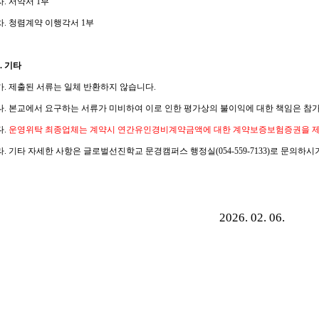
자
.
서약서
1
부
차
.
청렴계약 이행각서
1
부
.
기타
가
.
제출된 서류는 일체 반환하지 않습니다
.
나
.
본교에서 요구하는 서류가 미비하여 이로 인한 평가상의 불이익에 대한 책임은 참
다
.
운영위탁 최종업체는 계약시 연간유인경비계약금액에 대한 계약보증보험증권을 
라
.
기타 자세한 사항은 글로벌선진학교 문경캠퍼스 행정실
(054-559-7133)
로 문의하시
2026. 02. 06.