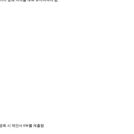
까지 당해 자격을 계속 유지하여야 함
.
설명회 시 제안서
6
부를 제출함