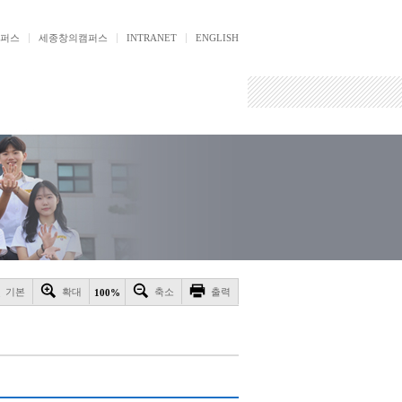
퍼스
세종창의캠퍼스
INTRANET
ENGLISH
기본
확대
축소
출력
100%