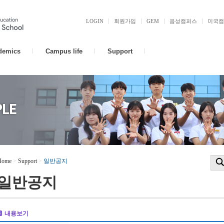
LOGIN
회원가입
GEM
음성캠퍼스
미국캠
demics
Campus life
Support
Home
>
Support
>
일반공지
일반공지
내용보기