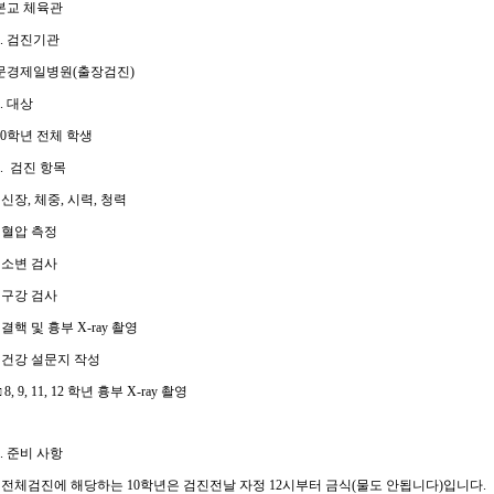
본교 체육관
3. 검진기관
문경제일병원
(
출장검진
)
.
대상
0
학년 전체 학생
5.
검진 항목
-
신장
,
체중
,
시력
,
청력
-
혈압 측정
-
소변 검사
- 구강 검사
-
결핵 및 흉부
X-ray
촬영
-
건강 설문지 작성
□
8, 9, 11, 12
학년 흉부
X-ray
촬영
.
준비 사항
- 전체검진에 해당하는 10학년은
검진전날 자정 12시부터 금식(물도 안됩니다)입니다.