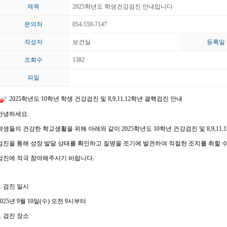
제목
2025학년도 학생건강검진 안내입니다
문의처
054-559-7147
작성자
보건실
등록일
조회수
1382
파일
2025
학년도
10
학년 학생 건강검진 및
8,9,11,12
학년 결핵검진 안내
안녕하세요.
학생들의 건강한 학교생활을 위해 아래와 같이
2025
학년도
10
학년 건강검진 및
8,9,11,1
검진을 통해 성장 발달 상태를 확인하고 질병을 조기에 발견하여 적절한 조치를 취할 
검진에 적극 참여해주시기 바랍니다
.
.
검진 일시
025
년
9
월
10
일
(
수
)
오전
9
시부터
.
검진 장소