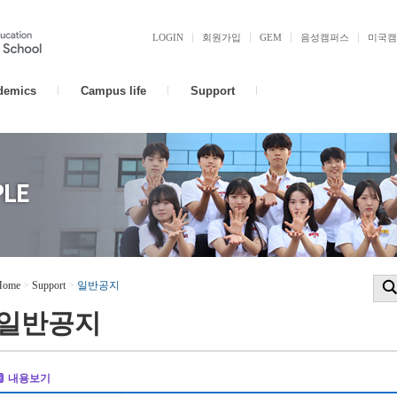
LOGIN
회원가입
GEM
음성캠퍼스
미국캠
demics
Campus life
Support
Home
>
Support
>
일반공지
일반공지
내용보기