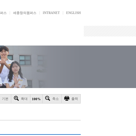
퍼스
세종창의캠퍼스
INTRANET
ENGLISH
기본
확대
축소
출력
100%