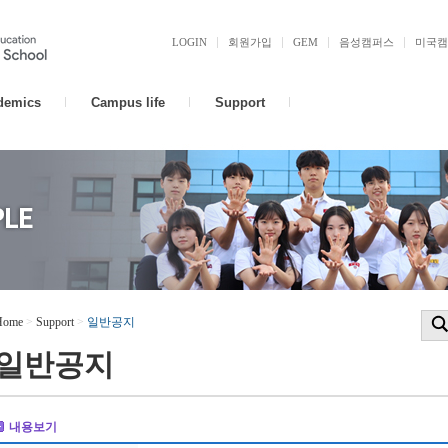
LOGIN
회원가입
GEM
음성캠퍼스
미국캠
demics
Campus life
Support
Home
>
Support
>
일반공지
일반공지
내용보기