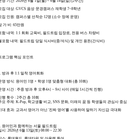
운영 기간
: 2026
년
6
월
1
일
(
월
) ~ 6
월
14
일
(
일
) [2
주간
]
모집 대상
: GVCS
음성
·
문경캠퍼스 재학생
7~8
학년
모집 인원
:
캠퍼스별 선착순
12
명
(
소수 정예 운영
)
참 가 비
: 65
만원
포함 내역
: 1:1
회화 교육비
,
필드트립 입장료
,
전용 버스 차량비
불포함 내역
:
필드트립 당일 식사비
(
중
/
석식
)
및 개인 용돈
(
간식비
)
프로그램 핵심 포인트
.
방과 후
1:1
밀착 영어회화
운영 방식
:
원어민
1
명
+
학생
1
명 맞춤형 대화
(
총
10
회
)
운영 시간
:
주중 방과 후 오후
4
시
~ 9
시 사이
(
매일
1
시간씩 진행
)
진행 횟수
: 2
주간 총
10
회
주요 주제
: K-Pop,
학교생활 비교
, SNS
문화
,
미래의 꿈 등 학생들의 관심사 중심
기대 효과
:
교과서 영어가 아닌
'
진짜 영어
'
를 사용하며 말하기 자신감 극대화
.
원어민과 함께하는 서울 필드트립
일시
: 2026
년
6
월
13
일
(
토
) 08:00 ~ 22:30
장소
:
롯데월드
,
롯데타워 및 아울렛 투어