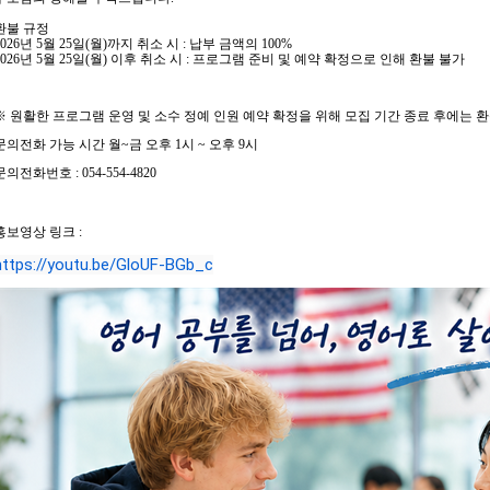
환불 규정
026
년
5
월
25
일
(
월
)
까지 취소 시
:
납부 금액의
100%
026
년
5
월
25
일
(
월
)
이후 취소 시
:
프로그램 준비 및 예약 확정으로 인해 환불 불가
※
원활한 프로그램 운영 및 소수 정예 인원 예약 확정을 위해 모집 기간 종료 후에는 
문의전화 가능 시간 월
~
금 오후
1
시
~
오후
9
시
문의전화번호
: 054-554-4820
홍보영상 링크 :
https://youtu.be/GloUF-BGb_c