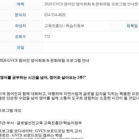
제목
2026 GVCS 원어민 영어회화 & 문화체험 프로그램 안내문
문의처
054-554-4820
작성자
교육진흥단 / 학습지원부
등록일
조회수
772
파일
2026 GVCS
원어민 영어회화
&
문화체험 프로그램 안내
영어를 공부하는 시간을 넘어
,
영어로 살아보는
2
주
!”
미국 원어민과 함께 대화하고
,
여행하며 자연스럽게 글로벌 감각을 익히는 특별한 프
램은 단순한 수업을 넘어 영어를 실제 소통의 도구로 경험하는 소중한 시간이 될 것입
프로그램 개요
주관 부서
:
글로벌선진교육 교육진흥단
/
학습지원부
프로그램 코디네이터
: GVCS
브로드포딩 현직 교사
멘토진
: GVCS
브로드포딩 캠퍼스 학생