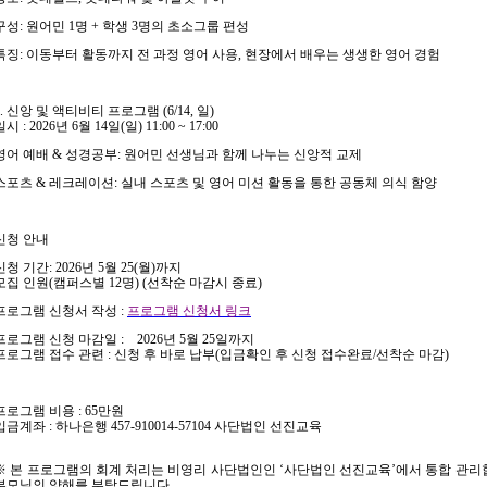
구성
:
원어민
1
명
+
학생
3
명의 초소그룹 편성
특징
:
이동부터 활동까지 전 과정 영어 사용
,
현장에서 배우는 생생한 영어 경험
.
신앙 및 액티비티 프로그램
(6/14,
일
)
일시
: 2026
년
6
월
14
일
(
일
) 11:00 ~ 17:00
영어 예배
&
성경공부
:
원어민 선생님과 함께 나누는 신앙적 교제
스포츠
&
레크레이션
:
실내 스포츠 및 영어 미션 활동을 통한 공동체 의식 함양
신청 안내
신청 기간
: 2026
년
5
월
25(
월
)
까지
모집 인원
(
캠퍼스별
12
명
) (
선착순 마감시 종료
)
프로그램 신청서 작성
:
프로그램 신청서 링크
프로그램 신청 마감일
:
2026
년
5
월
25
일까지
프로그램 접수 관련
:
신청 후 바로 납부
(
입금확인 후 신청 접수완료
/
선착순 마감
)
프로그램 비용
: 65
만원
입금계좌
:
하나은행
457-910014-57104
사단법인 선진교육
※
본 프로그램의 회계 처리는 비영리 사단법인인
‘
사단법인 선진교육
’
에서 통합 관리
부모님의 양해를 부탁드립니다
.