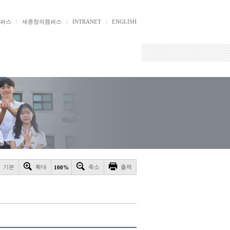
퍼스
세종창의캠퍼스
INTRANET
ENGLISH
기본
확대
축소
출력
100%