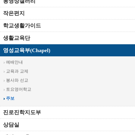
동영상갤러리
작은편지
학교생활가이드
생활교육단
영성교육부(Chapel)
예배안내
교육과 교제
봉사와 선교
토요영어학교
주보
진로진학지도부
상담실