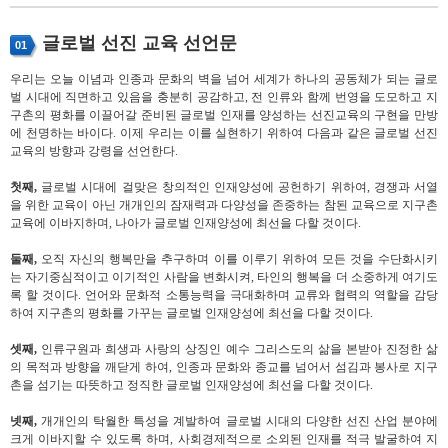
글로벌 선진 교육 선언문
01
우리는 오늘 이념과 인종과 문화의 벽을 넘어 세계가 하나의 공동체가 되는 글로
벌 시대에 직면하고 있음을 충분히 공감하고, 전 인류와 함께 번영을 도모하고 지
구촌의 평화를 이끌어갈 준비된 글로벌 인재를 양성하는 선진교육의 구현을 만방
에 천명하는 바이다. 이제 우리는 이를 실현하기 위하여 다음과 같은 글로벌 선진
교육의 방향과 강령을 선언한다.
첫째,
글로벌 시대에 걸맞은 창의적인 인재양성에 공헌하기 위하여, 경쟁과 서열
을 위한 교육이 아닌 개개인의 잠재력과 다양성을 존중하는 참된 교육으로 지구촌
교육에 이바지하며, 나아가 글로벌 인재양성에 최선을 다할 것이다.
둘째,
오직 자신의 행복만을 추구하며 이를 이루기 위하여 모든 것을 수단화시키
는 자기중심적이고 이기적인 사람을 변화시켜, 타인의 행복을 더 소중하게 여기도
록 할 것이다. 언어와 문화적 소통능력을 극대화하며 교류와 협력의 역할을 감당
하여 지구촌의 평화를 가꾸는 글로벌 인재양성에 최선을 다할 것이다.
셋째,
인류구원과 희생과 사랑의 상징인 예수 그리스도의 삶을 본받아 진정한 삶
의 목적과 방향을 깨닫게 하여, 인종과 문화와 종교를 넘어서 섬김과 봉사로 지구
촌을 섬기는 따뜻하고 정직한 글로벌 인재양성에 최선을 다할 것이다.
넷째,
개개인의 탁월한 특성을 계발하여 글로벌 시대의 다양한 선진 산업 분야에
크게 이바지할 수 있도록 하며, 사회경제적으로 소외된 인재를 적극 발굴하여 지