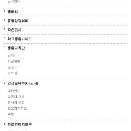
급식안내
갤러리
동영상갤러리
작은편지
학교생활가이드
생활교육단
소개
시설현황
일정표
자료실
영성교육부(Chapel)
예배안내
교육과 교제
봉사와 선교
토요영어학교
주보
진로진학지도부