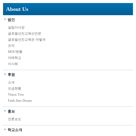
About Us
법인
설립이사장
글로벌선진교육선언문
글로벌선진교육은 어떻게
조직
MOU현황
자매학교
이사회
후원
소개
모금현황
Vision Tree
Faith Aim Dream
홍보
언론보도
학교소개