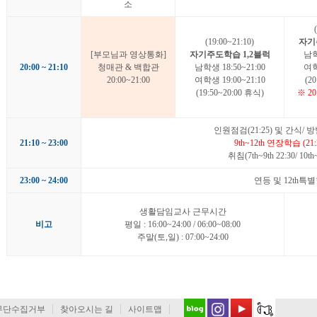
소
(19:00~21:10)
자기
[부모님과 영상통화]
자기주도학습 1,2블럭
남학
20:00 ~ 21:10
청매관 & 백합관
남학생 18:50~21:00
여학
20:00~21:00
여학생 19:00~21:10
(2
(19:50~20:00 휴식)
※ 2
인원점검(21:25) 및 간식/ 
21:10 ~ 23:00
9th~12th 연장학습 (21:2
취침(7th~9th 22:30/ 10th~
23:00 ~ 24:00
연등 및 12th특
생활담임교사 근무시간
비고
평일 : 16:00~24:00 / 06:00~08:00
주말(토,일) : 07:00~24:00
무단수집거부
찾아오시는 길
사이트맵