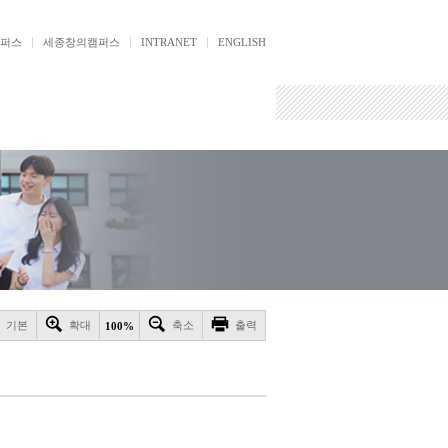
퍼스
세종창의캠퍼스
INTRANET
ENGLISH
기본
확대
축소
출력
100%