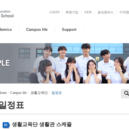
LOGIN
회원가입
GEM
음성캠퍼스
미국캠
demics
Campus life
Support
Home
>
Campus life
>
생활교육단
>
일정표
일정표
생활교육단 생활관 스케쥴
01