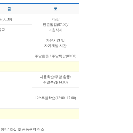
금
토
6:30)
기상/
인원점검(07:00)/
등교
아침식사
자유시간 및
자기계발 시간
주말활동 / 주말특강(09:00)
자율학습/주말 활동/
주말특강(14:00)
12th주말학습(13:00~17:00)
0인원점검/ 호실 및 공동구역 청소